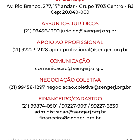
Av. Rio Branco, 277, 17º andar - Grupo 1703 Centro - RJ
Cep: 20.040-009
ASSUNTOS JURÍDICOS
(21) 99456-1290
juridico@sengerj.org.br
APOIO AO PROFISSIONAL
(21) 97223-2128
apoioprofissional@sengerj.org.br
COMUNICAÇÃO
comunicacao@sengerj.org.br
NEGOCIAÇÃO COLETIVA
(21) 99458-1297
negociacao.coletiva@sengerj.org.br
FINANCEIRO/CADASTRO
(21) 99874-0501 / 97227-9091/ 99227-6830
administracao@sengerj.org.br
financeiro@sengerj.org.br