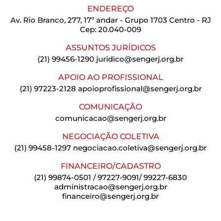
ENDEREÇO
Av. Rio Branco, 277, 17º andar - Grupo 1703 Centro - RJ
Cep: 20.040-009
ASSUNTOS JURÍDICOS
(21) 99456-1290
juridico@sengerj.org.br
APOIO AO PROFISSIONAL
(21) 97223-2128
apoioprofissional@sengerj.org.br
COMUNICAÇÃO
comunicacao@sengerj.org.br
NEGOCIAÇÃO COLETIVA
(21) 99458-1297
negociacao.coletiva@sengerj.org.br
FINANCEIRO/CADASTRO
(21) 99874-0501 / 97227-9091/ 99227-6830
administracao@sengerj.org.br
financeiro@sengerj.org.br