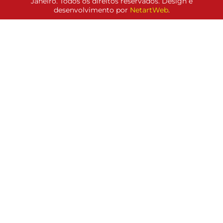
Janeiro. Todos os direitos reservados. Design e
desenvolvimento por
NetartWeb
.