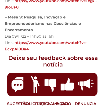
Link:
https://www.youtube.com/watch?v=TegC-
9IoUF0
– Mesa 9: Pesquisa, Inovação e
Empreendedorismo nas Geociências e
Encerramento
Dia 09/11/22 – 14h30 às 16h
Link:
https://www.youtube.com/watch?v=-
EckpA10Ba4
Deixe seu feedback sobre essa
notícia
SUGESTÃO
SOLICITAÇÃO
RECLAMAÇÃO
ELOGIO
DENÚNCIA