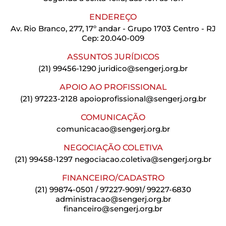
ENDEREÇO
Av. Rio Branco, 277, 17º andar - Grupo 1703 Centro - RJ
Cep: 20.040-009
ASSUNTOS JURÍDICOS
(21) 99456-1290
juridico@sengerj.org.br
APOIO AO PROFISSIONAL
(21) 97223-2128
apoioprofissional@sengerj.org.br
COMUNICAÇÃO
comunicacao@sengerj.org.br
NEGOCIAÇÃO COLETIVA
(21) 99458-1297
negociacao.coletiva@sengerj.org.br
FINANCEIRO/CADASTRO
(21) 99874-0501 / 97227-9091/ 99227-6830
administracao@sengerj.org.br
financeiro@sengerj.org.br