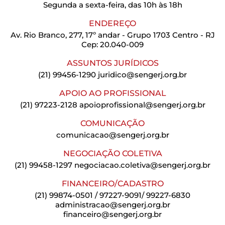
Segunda a sexta-feira, das 10h às 18h
ENDEREÇO
Av. Rio Branco, 277, 17º andar - Grupo 1703 Centro - RJ
Cep: 20.040-009
ASSUNTOS JURÍDICOS
(21) 99456-1290
juridico@sengerj.org.br
APOIO AO PROFISSIONAL
(21) 97223-2128
apoioprofissional@sengerj.org.br
COMUNICAÇÃO
comunicacao@sengerj.org.br
NEGOCIAÇÃO COLETIVA
(21) 99458-1297
negociacao.coletiva@sengerj.org.br
FINANCEIRO/CADASTRO
(21) 99874-0501 / 97227-9091/ 99227-6830
administracao@sengerj.org.br
financeiro@sengerj.org.br