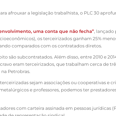
ra afrouxar a legislação trabalhista, o PLC 30 aprof
senvolvimento, uma conta que não fecha”
, lançado
 Socioeconômicos), os terceirizados ganham 25% meno
ando comparados com os contratados diretos.
ito são subcontratados. Além disso, entre 2010 e 20
escravo eram terceirizados, que trabalham cerca de t
 na Petrobras.
terceirizadas sejam associações ou cooperativas e cr
, metalúrgicos e professores, podemos ter prestadore
hadores com carteira assinada em pessoas jurídicas (PJ
ade de representação sindical.