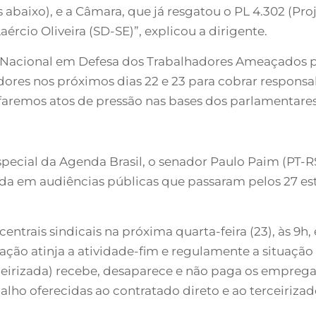
is abaixo), e a Câmara, que já resgatou o PL 4.302 (Pr
ércio Oliveira (SD-SE)”, explicou a dirigente.
Nacional em Defesa dos Trabalhadores Ameaçados pela
nadores nos próximos dias 22 e 23 para cobrar respons
 faremos atos de pressão nas bases dos parlamentares
pecial da Agenda Brasil, o senador Paulo Paim (PT-RS) 
ada em audiências públicas que passaram pelos 27 e
entrais sindicais na próxima quarta-feira (23), às 9h
ização atinja a atividade-fim e regulamente a situação
erceirizada) recebe, desaparece e não paga os emprega
ho oferecidas ao contratado direto e ao terceirizado