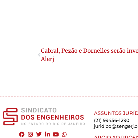
Cabral, Pezão e Dornelles serão inv
Alerj
ASSUNTOS JURÍD
(21) 99456-1290
juridico@sengerj.o
APOIO AO PROFI