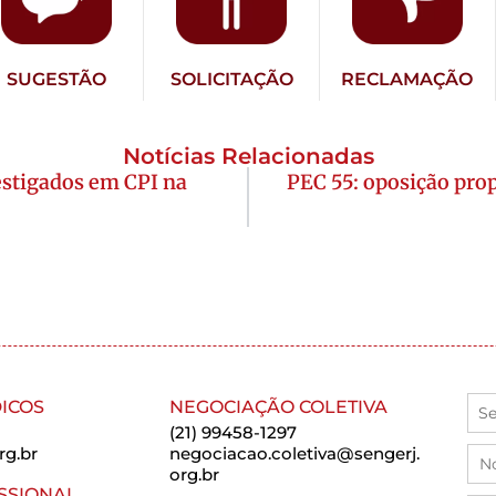
SUGESTÃO
SOLICITAÇÃO
RECLAMAÇÃO
Notícias Relacionadas
estigados em CPI na
PEC 55: oposição prop
ICOS
NEGOCIAÇÃO COLETIVA
(21) 99458-1297
rg.br
negociacao.coletiva@sengerj.
org.br
SSIONAL