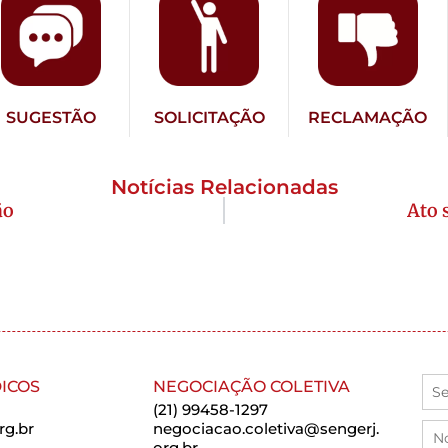
SUGESTÃO
SOLICITAÇÃO
RECLAMAÇÃO
Notícias Relacionadas
ão
Ato 
ICOS
NEGOCIAÇÃO COLETIVA
(21) 99458-1297
rg.br
negociacao.coletiva@sengerj.
org.br