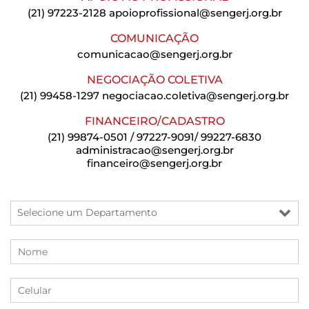
(21) 97223-2128
apoioprofissional@sengerj.org.br
COMUNICAÇÃO
comunicacao@sengerj.org.br
NEGOCIAÇÃO COLETIVA
(21) 99458-1297
negociacao.coletiva@sengerj.org.br
FINANCEIRO/CADASTRO
(21) 99874-0501 / 97227-9091/ 99227-6830
administracao@sengerj.org.br
financeiro@sengerj.org.br