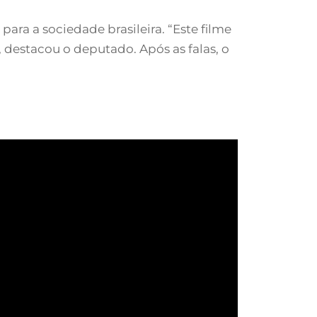
ara a sociedade brasileira. “Este filme
 destacou o deputado. Após as falas, o