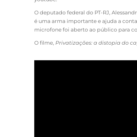
O deputado federal do PT-RJ, Alessandro
é uma arma importante e ajuda a contar
microfone foi aberto ao público para c
O filme,
Privatizações: a distopia do ca