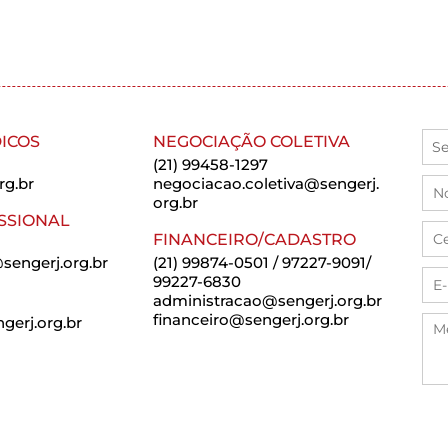
ICOS
NEGOCIAÇÃO COLETIVA
(21) 99458-1297
rg.br
negociacao.coletiva@sengerj.
org.br
SSIONAL
FINANCEIRO/CADASTRO
sengerj.org.br
(21) 99874-0501 / 97227-9091/
99227-6830
administracao@sengerj.org.br
financeiro@sengerj.org.br
erj.org.br