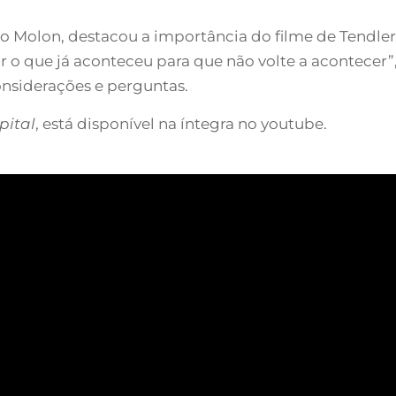
 Molon, destacou a importância do filme de Tendler p
 o que já aconteceu para que não volte a acontecer”,
onsiderações e perguntas.
pital
, está disponível na íntegra no youtube.