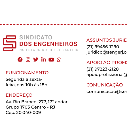
ASSUNTOS JURÍD
(21) 99456-1290
juridico@sengerj.o
APOIO AO PROFI
(21) 97223-2128
FUNCIONAMENTO
apoioprofissional@
Segunda a sexta-
feira, das 10h às 18h
COMUNICAÇÃO
comunicacao@seng
ENDEREÇO
Av. Rio Branco, 277, 17º andar -
Grupo 1703 Centro - RJ
Cep: 20.040-009