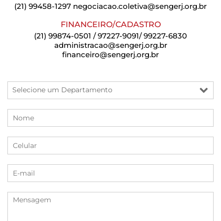
(21) 99458-1297
negociacao.coletiva@sengerj.org.br
FINANCEIRO/CADASTRO
(21) 99874-0501 / 97227-9091/ 99227-6830
administracao@sengerj.org.br
financeiro@sengerj.org.br