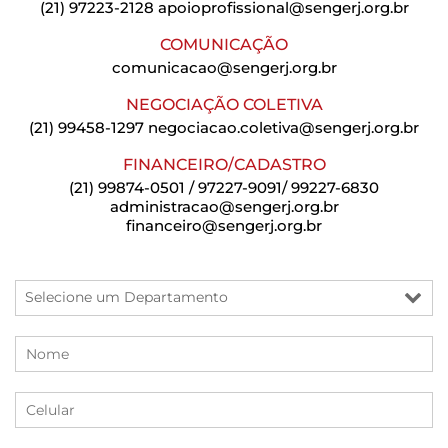
(21) 97223-2128
apoioprofissional@sengerj.org.br
COMUNICAÇÃO
comunicacao@sengerj.org.br
NEGOCIAÇÃO COLETIVA
(21) 99458-1297
negociacao.coletiva@sengerj.org.br
FINANCEIRO/CADASTRO
(21) 99874-0501 / 97227-9091/ 99227-6830
administracao@sengerj.org.br
financeiro@sengerj.org.br