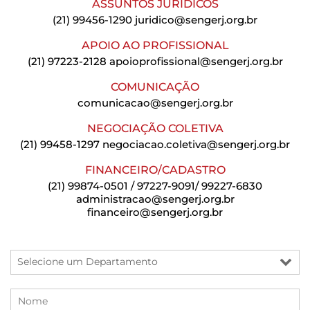
ASSUNTOS JURÍDICOS
(21) 99456-1290
juridico@sengerj.org.br
APOIO AO PROFISSIONAL
(21) 97223-2128
apoioprofissional@sengerj.org.br
COMUNICAÇÃO
comunicacao@sengerj.org.br
NEGOCIAÇÃO COLETIVA
(21) 99458-1297
negociacao.coletiva@sengerj.org.br
FINANCEIRO/CADASTRO
(21) 99874-0501 / 97227-9091/ 99227-6830
administracao@sengerj.org.br
financeiro@sengerj.org.br