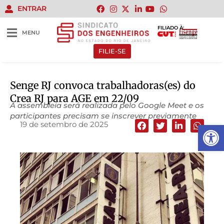
ENTRAR
FILIADO À:
MENU
FILIE-SE
Senge RJ convoca trabalhadoras(es) do
Crea RJ para AGE em 22/09
A assembleia será realizada pelo Google Meet e os
participantes precisam se inscrever previamente
19 de setembro de 2025
Abrir 