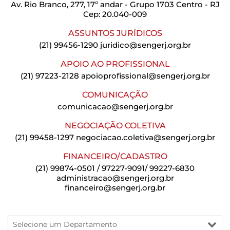
Av. Rio Branco, 277, 17º andar - Grupo 1703 Centro - RJ
Cep: 20.040-009
ASSUNTOS JURÍDICOS
(21) 99456-1290
juridico@sengerj.org.br
APOIO AO PROFISSIONAL
(21) 97223-2128
apoioprofissional@sengerj.org.br
COMUNICAÇÃO
comunicacao@sengerj.org.br
NEGOCIAÇÃO COLETIVA
(21) 99458-1297
negociacao.coletiva@sengerj.org.br
FINANCEIRO/CADASTRO
(21) 99874-0501 / 97227-9091/ 99227-6830
administracao@sengerj.org.br
financeiro@sengerj.org.br