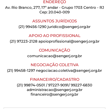
ENDEREÇO
Av. Rio Branco, 277, 17º andar - Grupo 1703 Centro - RJ
Cep: 20.040-009
ASSUNTOS JURÍDICOS
(21) 99456-1290
juridico@sengerj.org.br
APOIO AO PROFISSIONAL
(21) 97223-2128
apoioprofissional@sengerj.org.br
COMUNICAÇÃO
comunicacao@sengerj.org.br
NEGOCIAÇÃO COLETIVA
(21) 99458-1297
negociacao.coletiva@sengerj.org.br
FINANCEIRO/CADASTRO
(21) 99874-0501 / 97227-9091/ 99227-6830
administracao@sengerj.org.br
financeiro@sengerj.org.br