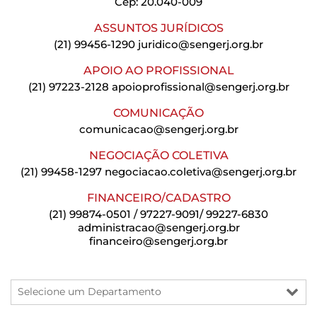
Cep: 20.040-009
ASSUNTOS JURÍDICOS
(21) 99456-1290
juridico@sengerj.org.br
APOIO AO PROFISSIONAL
(21) 97223-2128
apoioprofissional@sengerj.org.br
COMUNICAÇÃO
comunicacao@sengerj.org.br
NEGOCIAÇÃO COLETIVA
(21) 99458-1297
negociacao.coletiva@sengerj.org.br
FINANCEIRO/CADASTRO
(21) 99874-0501 / 97227-9091/ 99227-6830
administracao@sengerj.org.br
financeiro@sengerj.org.br