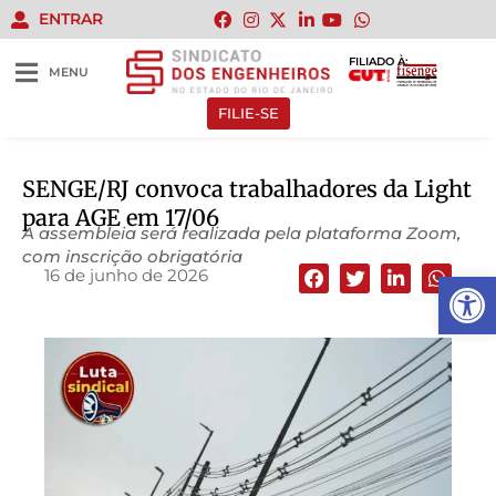
ENTRAR
FILIADO À:
MENU
FILIE-SE
SENGE/RJ convoca trabalhadores da Light
para AGE em 17/06
A assembleia será realizada pela plataforma Zoom,
com inscrição obrigatória
16 de junho de 2026
Abrir 