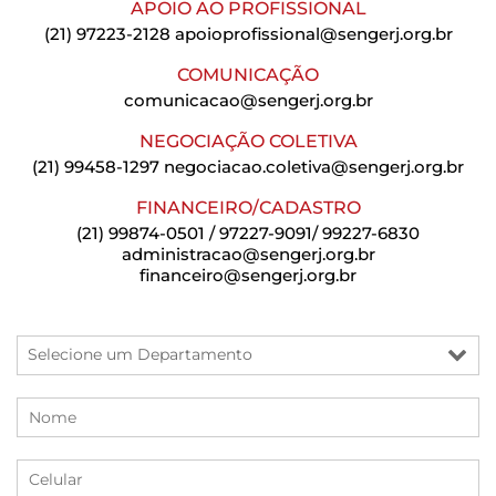
APOIO AO PROFISSIONAL
(21) 97223-2128
apoioprofissional@sengerj.org.br
COMUNICAÇÃO
comunicacao@sengerj.org.br
NEGOCIAÇÃO COLETIVA
(21) 99458-1297
negociacao.coletiva@sengerj.org.br
FINANCEIRO/CADASTRO
(21) 99874-0501 / 97227-9091/ 99227-6830
administracao@sengerj.org.br
financeiro@sengerj.org.br