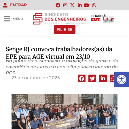
ENTRAR
FILIADO À:
MENU
FILIE-SE
Senge RJ convoca trabalhadores(as) da
EPE para AGE virtual em 23/10
Na pauta da assembleia, a avaliação da greve e do
calendário de lutas e a consulta pública interna do
Abrir 
PCS
23 de outubro de 2025