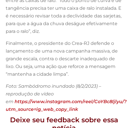
entre as caixas de ralo. “Todo o ponto de curva e de
tangência precisa ter uma caixa de ralo instalada. E
é necessário revisar toda a declividade das sarjetas,
para que a água da chuva deságue efetivamente
para o ralo”, diz.
Finalmente, o presidente do Crea-RJ defende o
lançamento de uma nova campanha massiva, de
grande escala, contra o descarte inadequado de
lixo. Ou seja, uma ação que reforce a mensagem
“mantenha a cidade limpa”.
Foto: Sambódromo inundado (8/2/2023) –
reprodução de vídeo
em
https://www.instagram.com/reel/CoYBc8ljlyu/?
utm_source=ig_web_copy_link
Deixe seu feedback sobre essa
notícia