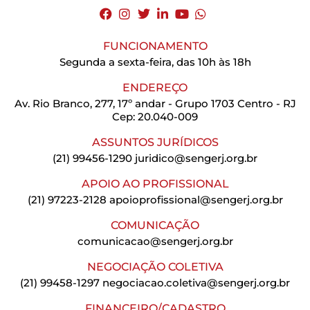
FUNCIONAMENTO
Segunda a sexta-feira, das 10h às 18h
ENDEREÇO
Av. Rio Branco, 277, 17º andar - Grupo 1703 Centro - RJ
Cep: 20.040-009
ASSUNTOS JURÍDICOS
(21) 99456-1290
juridico@sengerj.org.br
APOIO AO PROFISSIONAL
(21) 97223-2128
apoioprofissional@sengerj.org.br
COMUNICAÇÃO
comunicacao@sengerj.org.br
NEGOCIAÇÃO COLETIVA
(21) 99458-1297
negociacao.coletiva@sengerj.org.br
FINANCEIRO/CADASTRO