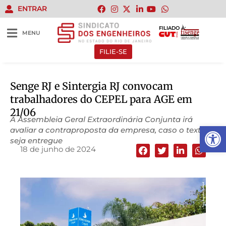
ENTRAR
FILIADO À:
MENU
FILIE-SE
Senge RJ e Sintergia RJ convocam
trabalhadores do CEPEL para AGE em
21/06
A Assembleia Geral Extraordinária Conjunta irá
Abrir 
avaliar a contraproposta da empresa, caso o texto
seja entregue
18 de junho de 2024