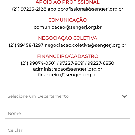
APOIO AO PROFISSIONAL
(21) 97223-2128
apoioprofissional@sengerj.org.br
COMUNICAÇÃO
comunicacao@sengerj.org.br
NEGOCIAÇÃO COLETIVA
(21) 99458-1297
negociacao.coletiva@sengerj.org.br
FINANCEIRO/CADASTRO
(21) 99874-0501 / 97227-9091/ 99227-6830
administracao@sengerj.org.br
financeiro@sengerj.org.br