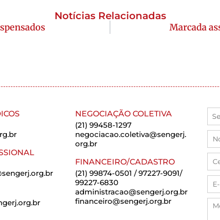
Notícias Relacionadas
ispensados
Marcada as
ICOS
NEGOCIAÇÃO COLETIVA
(21) 99458-1297
rg.br
negociacao.coletiva@sengerj.
org.br
SSIONAL
FINANCEIRO/CADASTRO
sengerj.org.br
(21) 99874-0501 / 97227-9091/
99227-6830
administracao@sengerj.org.br
financeiro@sengerj.org.br
erj.org.br