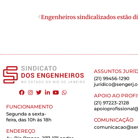
Engenheiros sindicalizados estão d
ASSUNTOS JURÍD
(21) 99456-1290
juridico@sengerj.o
APOIO AO PROFI
(21) 97223-2128
FUNCIONAMENTO
apoioprofissional@
Segunda a sexta-
feira, das 10h às 18h
COMUNICAÇÃO
comunicacao@seng
ENDEREÇO