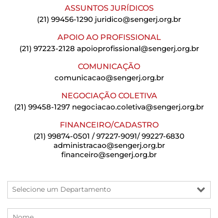
ASSUNTOS JURÍDICOS
(21) 99456-1290
juridico@sengerj.org.br
APOIO AO PROFISSIONAL
(21) 97223-2128
apoioprofissional@sengerj.org.br
COMUNICAÇÃO
comunicacao@sengerj.org.br
NEGOCIAÇÃO COLETIVA
(21) 99458-1297
negociacao.coletiva@sengerj.org.br
FINANCEIRO/CADASTRO
(21) 99874-0501 / 97227-9091/ 99227-6830
administracao@sengerj.org.br
financeiro@sengerj.org.br