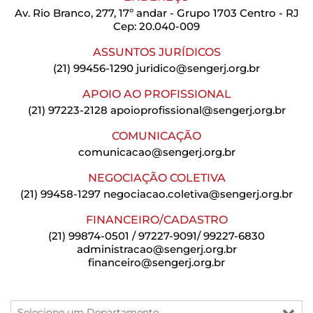
Av. Rio Branco, 277, 17º andar - Grupo 1703 Centro - RJ
Cep: 20.040-009
ASSUNTOS JURÍDICOS
(21) 99456-1290
juridico@sengerj.org.br
APOIO AO PROFISSIONAL
(21) 97223-2128
apoioprofissional@sengerj.org.br
COMUNICAÇÃO
comunicacao@sengerj.org.br
NEGOCIAÇÃO COLETIVA
(21) 99458-1297
negociacao.coletiva@sengerj.org.br
FINANCEIRO/CADASTRO
(21) 99874-0501 / 97227-9091/ 99227-6830
administracao@sengerj.org.br
financeiro@sengerj.org.br