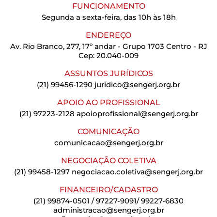
FUNCIONAMENTO
Segunda a sexta-feira, das 10h às 18h
ENDEREÇO
Av. Rio Branco, 277, 17º andar - Grupo 1703 Centro - RJ
Cep: 20.040-009
ASSUNTOS JURÍDICOS
(21) 99456-1290
juridico@sengerj.org.br
APOIO AO PROFISSIONAL
(21) 97223-2128
apoioprofissional@sengerj.org.br
COMUNICAÇÃO
comunicacao@sengerj.org.br
NEGOCIAÇÃO COLETIVA
(21) 99458-1297
negociacao.coletiva@sengerj.org.br
FINANCEIRO/CADASTRO
(21) 99874-0501 / 97227-9091/ 99227-6830
administracao@sengerj.org.br