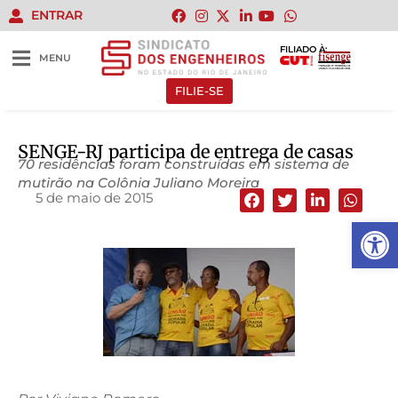
ENTRAR
FILIADO À:
MENU
FILIE-SE
SENGE-RJ participa de entrega de casas
70 residências foram construídas em sistema de
mutirão na Colônia Juliano Moreira
5 de maio de 2015
Abrir 