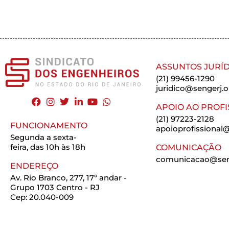
ASSUNTOS JURÍD
(21) 99456-1290
juridico@sengerj.o
APOIO AO PROFI
(21) 97223-2128
FUNCIONAMENTO
apoioprofissional@
Segunda a sexta-
feira, das 10h às 18h
COMUNICAÇÃO
comunicacao@seng
ENDEREÇO
Av. Rio Branco, 277, 17º andar -
Grupo 1703 Centro - RJ
Cep: 20.040-009