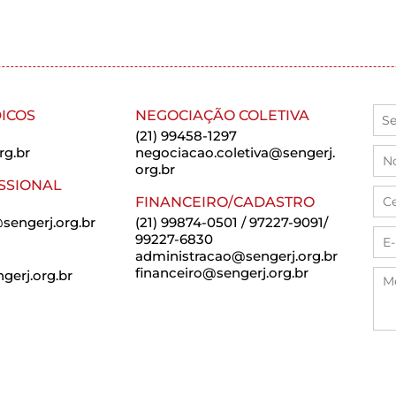
ICOS
NEGOCIAÇÃO COLETIVA
(21) 99458-1297
rg.br
negociacao.coletiva@sengerj.
org.br
SSIONAL
FINANCEIRO/CADASTRO
sengerj.org.br
(21) 99874-0501 / 97227-9091/
99227-6830
administracao@sengerj.org.br
financeiro@sengerj.org.br
erj.org.br