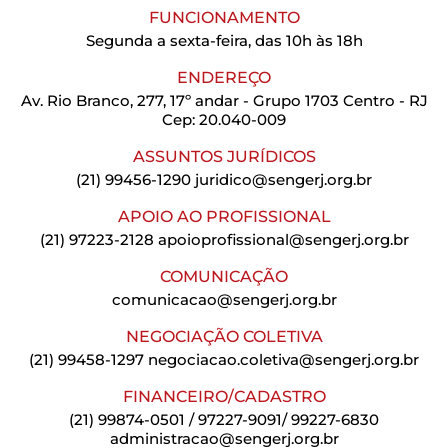
FUNCIONAMENTO
Segunda a sexta-feira, das 10h às 18h
ENDEREÇO
Av. Rio Branco, 277, 17º andar - Grupo 1703 Centro - RJ
Cep: 20.040-009
ASSUNTOS JURÍDICOS
(21) 99456-1290
juridico@sengerj.org.br
APOIO AO PROFISSIONAL
(21) 97223-2128
apoioprofissional@sengerj.org.br
COMUNICAÇÃO
comunicacao@sengerj.org.br
NEGOCIAÇÃO COLETIVA
(21) 99458-1297
negociacao.coletiva@sengerj.org.br
FINANCEIRO/CADASTRO
(21) 99874-0501 / 97227-9091/ 99227-6830
administracao@sengerj.org.br