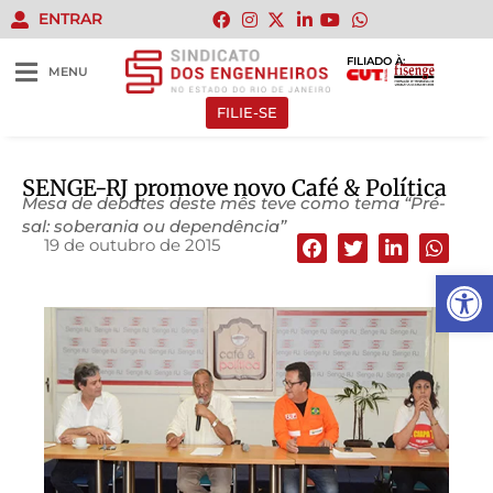
ENTRAR
FILIADO À:
MENU
FILIE-SE
SENGE-RJ promove novo Café & Política
Mesa de debates deste mês teve como tema “Pré-
sal: soberania ou dependência”
19 de outubro de 2015
Abrir 