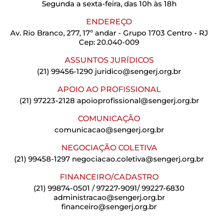
Segunda a sexta-feira, das 10h às 18h
ENDEREÇO
Av. Rio Branco, 277, 17º andar - Grupo 1703 Centro - RJ
Cep: 20.040-009
ASSUNTOS JURÍDICOS
(21) 99456-1290
juridico@sengerj.org.br
APOIO AO PROFISSIONAL
(21) 97223-2128
apoioprofissional@sengerj.org.br
COMUNICAÇÃO
comunicacao@sengerj.org.br
NEGOCIAÇÃO COLETIVA
(21) 99458-1297
negociacao.coletiva@sengerj.org.br
FINANCEIRO/CADASTRO
(21) 99874-0501 / 97227-9091/ 99227-6830
administracao@sengerj.org.br
financeiro@sengerj.org.br