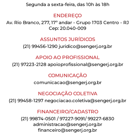
Segunda a sexta-feira, das 10h às 18h
ENDEREÇO
Av. Rio Branco, 277, 17º andar - Grupo 1703 Centro - RJ
Cep: 20.040-009
ASSUNTOS JURÍDICOS
(21) 99456-1290
juridico@sengerj.org.br
APOIO AO PROFISSIONAL
(21) 97223-2128
apoioprofissional@sengerj.org.br
COMUNICAÇÃO
comunicacao@sengerj.org.br
NEGOCIAÇÃO COLETIVA
(21) 99458-1297
negociacao.coletiva@sengerj.org.br
FINANCEIRO/CADASTRO
(21) 99874-0501 / 97227-9091/ 99227-6830
administracao@sengerj.org.br
financeiro@sengerj.org.br