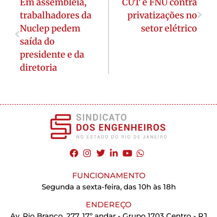
Em assembleia,
CUT e FNU contra
trabalhadores da
privatizações no
Nuclep pedem
setor elétrico
saída do
presidente e da
diretoria
FUNCIONAMENTO
Segunda a sexta-feira, das 10h às 18h
ENDEREÇO
Av. Rio Branco, 277, 17º andar - Grupo 1703 Centro - RJ