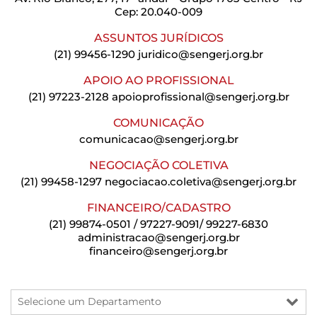
Cep: 20.040-009
ASSUNTOS JURÍDICOS
(21) 99456-1290
juridico@sengerj.org.br
APOIO AO PROFISSIONAL
(21) 97223-2128
apoioprofissional@sengerj.org.br
COMUNICAÇÃO
comunicacao@sengerj.org.br
NEGOCIAÇÃO COLETIVA
(21) 99458-1297
negociacao.coletiva@sengerj.org.br
FINANCEIRO/CADASTRO
(21) 99874-0501 / 97227-9091/ 99227-6830
administracao@sengerj.org.br
financeiro@sengerj.org.br