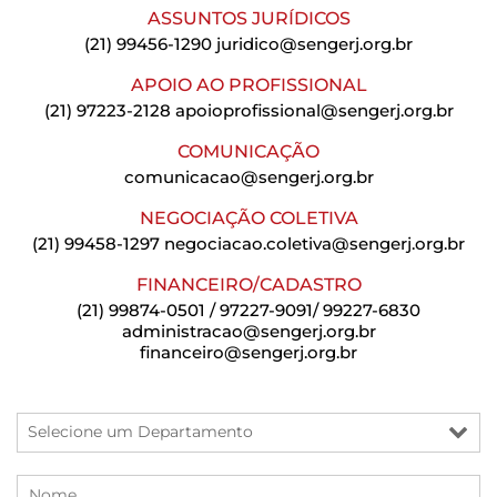
ASSUNTOS JURÍDICOS
(21) 99456-1290
juridico@sengerj.org.br
APOIO AO PROFISSIONAL
(21) 97223-2128
apoioprofissional@sengerj.org.br
COMUNICAÇÃO
comunicacao@sengerj.org.br
NEGOCIAÇÃO COLETIVA
(21) 99458-1297
negociacao.coletiva@sengerj.org.br
FINANCEIRO/CADASTRO
(21) 99874-0501 / 97227-9091/ 99227-6830
administracao@sengerj.org.br
financeiro@sengerj.org.br