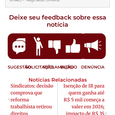
Sinaerj – Reginaldo Oliveira
Deixe seu feedback sobre essa
notícia
SUGESTÃO
SOLICITAÇÃO
RECLAMAÇÃO
ELOGIO
DENÚNCIA
Notícias Relacionadas
Sindicatos: decisão
Isenção de IR para
comprova que
quem ganha até
reforma
R$ 5 mil começa a
trabalhista retirou
valer em 2026;
direitos
impacto de R$ 35