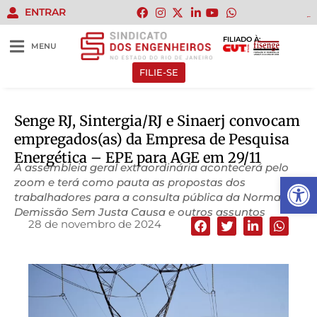
ENTRAR
gacor
gacor
gacor
gacor
gacor
FILIADO À:
MENU
FILIE-SE
Senge RJ, Sintergia/RJ e Sinaerj convocam
empregados(as) da Empresa de Pesquisa
Energética – EPE para AGE em 29/11
A assembleia geral extraordinária acontecerá pelo
Abrir 
zoom e terá como pauta as propostas dos
trabalhadores para a consulta pública da Norma de
Demissão Sem Justa Causa e outros assuntos
28 de novembro de 2024