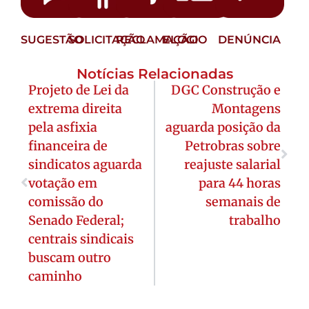
SUGESTÃO
SOLICITAÇÃO
RECLAMAÇÃO
ELOGIO
DENÚNCIA
Notícias Relacionadas
Projeto de Lei da
DGC Construção e
extrema direita
Montagens
pela asfixia
aguarda posição da
financeira de
Petrobras sobre
sindicatos aguarda
reajuste salarial
votação em
para 44 horas
comissão do
semanais de
Senado Federal;
trabalho
centrais sindicais
buscam outro
caminho