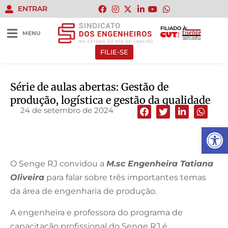
ENTRAR
FILIADO À:
MENU
FILIE-SE
Série de aulas abertas: Gestão de
produção, logística e gestão da qualidade
24 de setembro de 2024
Abrir 
O Senge RJ convidou a
M.sc Engenheira Tatiana
Oliveira
para falar sobre três importantes temas
da área de engenharia de produção.
A engenheira e professora do programa de
capacitação profissional do Senge RJ é