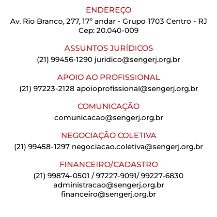
ENDEREÇO
Av. Rio Branco, 277, 17º andar - Grupo 1703 Centro - RJ
Cep: 20.040-009
ASSUNTOS JURÍDICOS
(21) 99456-1290
juridico@sengerj.org.br
APOIO AO PROFISSIONAL
(21) 97223-2128
apoioprofissional@sengerj.org.br
COMUNICAÇÃO
comunicacao@sengerj.org.br
NEGOCIAÇÃO COLETIVA
(21) 99458-1297
negociacao.coletiva@sengerj.org.br
FINANCEIRO/CADASTRO
(21) 99874-0501 / 97227-9091/ 99227-6830
administracao@sengerj.org.br
financeiro@sengerj.org.br