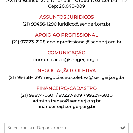
Av. Rio Branco, 277, 17º andar - Grupo 1703 Centro - RJ
Cep: 20.040-009
ASSUNTOS JURÍDICOS
(21) 99456-1290
juridico@sengerj.org.br
APOIO AO PROFISSIONAL
(21) 97223-2128
apoioprofissional@sengerj.org.br
COMUNICAÇÃO
comunicacao@sengerj.org.br
NEGOCIAÇÃO COLETIVA
(21) 99458-1297
negociacao.coletiva@sengerj.org.br
FINANCEIRO/CADASTRO
(21) 99874-0501 / 97227-9091/ 99227-6830
administracao@sengerj.org.br
financeiro@sengerj.org.br