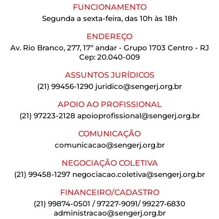
FUNCIONAMENTO
Segunda a sexta-feira, das 10h às 18h
ENDEREÇO
Av. Rio Branco, 277, 17º andar - Grupo 1703 Centro - RJ
Cep: 20.040-009
ASSUNTOS JURÍDICOS
(21) 99456-1290
juridico@sengerj.org.br
APOIO AO PROFISSIONAL
(21) 97223-2128
apoioprofissional@sengerj.org.br
COMUNICAÇÃO
comunicacao@sengerj.org.br
NEGOCIAÇÃO COLETIVA
(21) 99458-1297
negociacao.coletiva@sengerj.org.br
FINANCEIRO/CADASTRO
(21) 99874-0501 / 97227-9091/ 99227-6830
administracao@sengerj.org.br