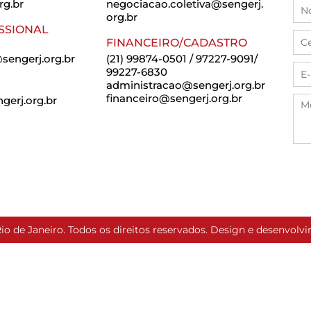
rg.br
negociacao.coletiva@sengerj.
org.br
SSIONAL
FINANCEIRO/CADASTRO
sengerj.org.br
(21) 99874-0501 / 97227-9091/
99227-6830
administracao@sengerj.org.br
financeiro@sengerj.org.br
erj.org.br
io de Janeiro. Todos os direitos reservados. Design e desenvol