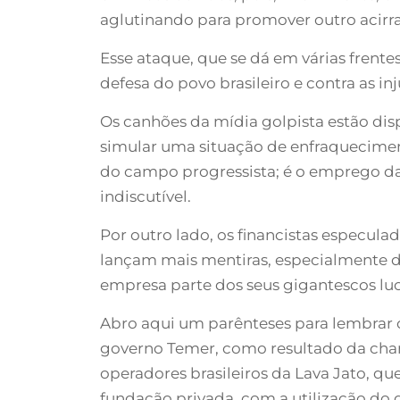
aglutinando para promover outro acirr
Esse ataque, que se dá em várias frente
defesa do povo brasileiro e contra as inj
Os canhões da mídia golpista estão dis
simular uma situação de enfraquecimen
do campo progressista; é o emprego da 
indiscutível.
Por outro lado, os financistas especul
lançam mais mentiras, especialmente de
empresa parte dos seus gigantescos luc
Abro aqui um parênteses para lembrar o
governo Temer, como resultado da cha
operadores brasileiros da Lava Jato, 
fundação privada, com a utilização do d