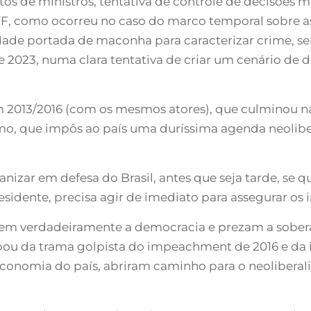
s de ministros, tentativa de controle de decisões m
TF, como ocorreu no caso do marco temporal sobre as
ade portada de maconha para caracterizar crime, s
de 2023, numa clara tentativa de criar um cenário de 
em 2013/2016 (com os mesmos atores), que culminou n
mo, que impôs ao país uma duríssima agenda neoliber
anizar em defesa do Brasil, antes que seja tarde, se
esidente, precisa agir de imediato para assegurar os 
m verdadeiramente a democracia e prezam a soberani
pou da trama golpista do impeachment de 2016 e da i
 economia do país, abriram caminho para o neoliberal