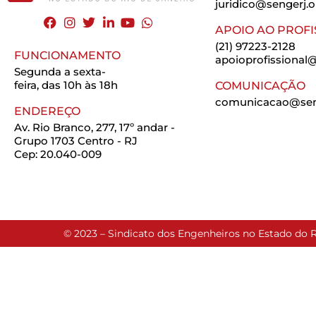
juridico@sengerj.o
APOIO AO PROFI
(21) 97223-2128
FUNCIONAMENTO
apoioprofissional@
Segunda a sexta-
feira, das 10h às 18h
COMUNICAÇÃO
comunicacao@seng
ENDEREÇO
Av. Rio Branco, 277, 17º andar -
Grupo 1703 Centro - RJ
Cep: 20.040-009
© 2023 – Sindicato dos Engenheiros no Estado do R