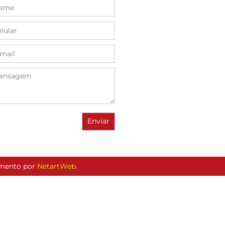
vimento por
NetartWeb
.