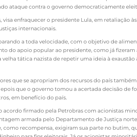
ado ataque contra o governo democraticamente eleito
s, visa enfraquecer o presidente Lula, em retaliação à
ustiças internacionais.
parando a toda velocidade, com o objetivo de aliment
to do apoio popular ao presidente, como já fizeram 
velha tática nazista de repetir uma ideia à exaustão
adores que se apropriam dos recursos do país também 
pois que o governo tomou a acertada decisão de fort
ros, em benefício do país.
 acordo firmado pela Petrobras com acionistas minor
ntagem armada pelo Departamento de Justiça norte
que, como recompensa, exigiram sua parte no butim, 
inheiro para fins eleitorais. Já os acionistas minorit