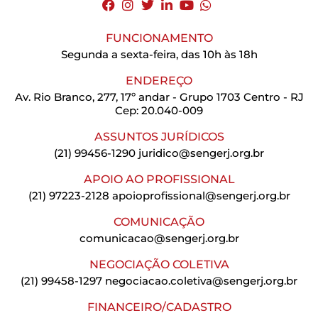
FUNCIONAMENTO
Segunda a sexta-feira, das 10h às 18h
ENDEREÇO
Av. Rio Branco, 277, 17º andar - Grupo 1703 Centro - RJ
Cep: 20.040-009
ASSUNTOS JURÍDICOS
(21) 99456-1290
juridico@sengerj.org.br
APOIO AO PROFISSIONAL
(21) 97223-2128
apoioprofissional@sengerj.org.br
COMUNICAÇÃO
comunicacao@sengerj.org.br
NEGOCIAÇÃO COLETIVA
(21) 99458-1297
negociacao.coletiva@sengerj.org.br
FINANCEIRO/CADASTRO