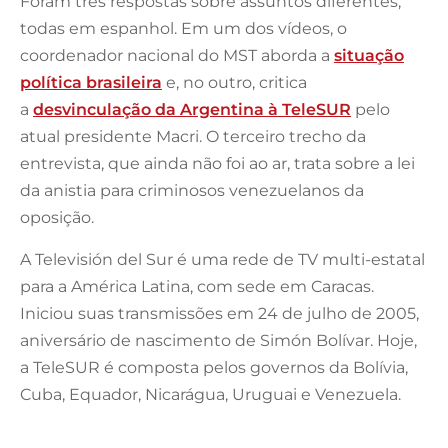
Foram três respostas sobre assuntos diferentes,
todas em espanhol. Em um dos vídeos, o
coordenador nacional do MST aborda a
situação
política brasileira
e, no outro, critica
a
desvinculação da Argentina à TeleSUR
pelo
atual presidente Macri. O terceiro trecho da
entrevista, que ainda não foi ao ar, trata sobre a lei
da anistia para criminosos venezuelanos da
oposição.
A Televisión del Sur é uma rede de TV multi-estatal
para a América Latina, com sede em Caracas.
Iniciou suas transmissões em 24 de julho de 2005,
aniversário de nascimento de Simón Bolívar. Hoje,
a TeleSUR é composta pelos governos da Bolívia,
Cuba, Equador, Nicarágua, Uruguai e Venezuela.