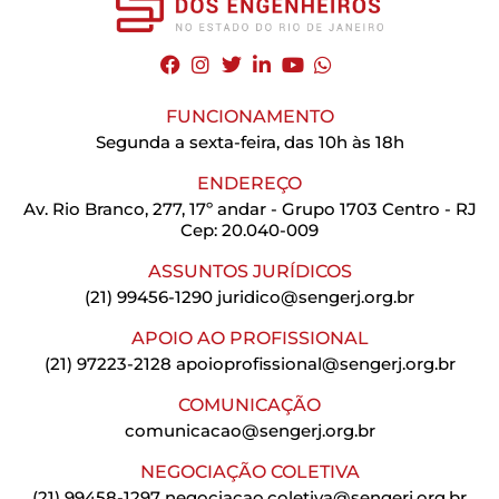
FUNCIONAMENTO
Segunda a sexta-feira, das 10h às 18h
ENDEREÇO
Av. Rio Branco, 277, 17º andar - Grupo 1703 Centro - RJ
Cep: 20.040-009
ASSUNTOS JURÍDICOS
(21) 99456-1290
juridico@sengerj.org.br
APOIO AO PROFISSIONAL
(21) 97223-2128
apoioprofissional@sengerj.org.br
COMUNICAÇÃO
comunicacao@sengerj.org.br
NEGOCIAÇÃO COLETIVA
(21) 99458-1297
negociacao.coletiva@sengerj.org.br