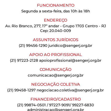
FUNCIONAMENTO
Segunda a sexta-feira, das 10h às 18h
ENDEREÇO
Av. Rio Branco, 277, 17º andar - Grupo 1703 Centro - RJ
Cep: 20.040-009
ASSUNTOS JURÍDICOS
(21) 99456-1290
juridico@sengerj.org.br
APOIO AO PROFISSIONAL
(21) 97223-2128
apoioprofissional@sengerj.org.br
COMUNICAÇÃO
comunicacao@sengerj.org.br
NEGOCIAÇÃO COLETIVA
(21) 99458-1297
negociacao.coletiva@sengerj.org.br
FINANCEIRO/CADASTRO
(21) 99874-0501 / 97227-9091/ 99227-6830
administracao@sengerj.org.br