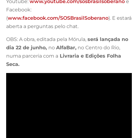
Youtube:
www.youtube.com/sosbrasilsoberano
e
Facebook:
(
www.facebook.com/SOSBrasilSoberano
). E estará
aberta a perguntas pelo chat.
OBS: A obra, editada pela Mórula,
será lançada no
dia 22 de junho
,
no
AlfaBar
,
no Centro do Rio,
numa parceria com a
Livraria e Edições Folha
Seca
.