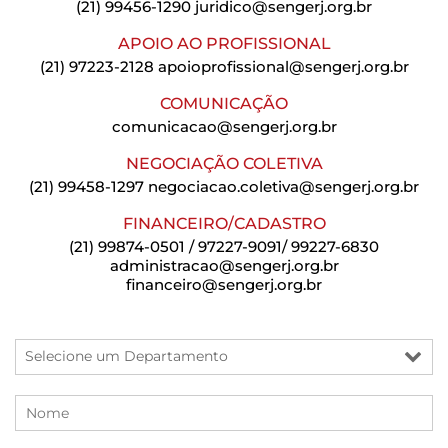
(21) 99456-1290
juridico@sengerj.org.br
APOIO AO PROFISSIONAL
(21) 97223-2128
apoioprofissional@sengerj.org.br
COMUNICAÇÃO
comunicacao@sengerj.org.br
NEGOCIAÇÃO COLETIVA
(21) 99458-1297
negociacao.coletiva@sengerj.org.br
FINANCEIRO/CADASTRO
(21) 99874-0501 / 97227-9091/ 99227-6830
administracao@sengerj.org.br
financeiro@sengerj.org.br