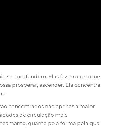
ônio se aprofundem. Elas fazem com que
sa prosperar, ascender. Ela concentra
ra.
estão concentrados não apenas a maior
idades de circulação mais
 zoneamento, quanto pela forma pela qual