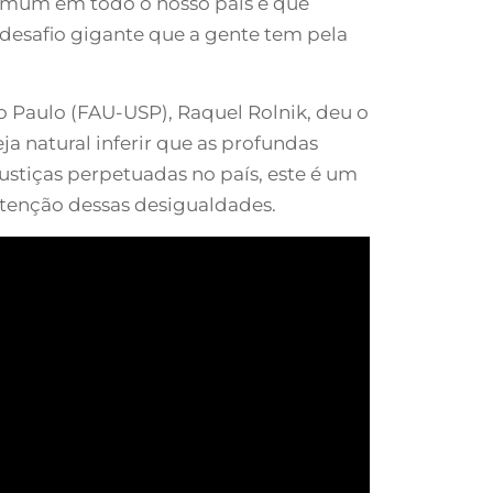
comum em todo o nosso país é que
desafio gigante que a gente tem pela
o Paulo (FAU-USP), Raquel Rolnik, deu o
a natural inferir que as profundas
stiças perpetuadas no país, este é um
tenção dessas desigualdades.