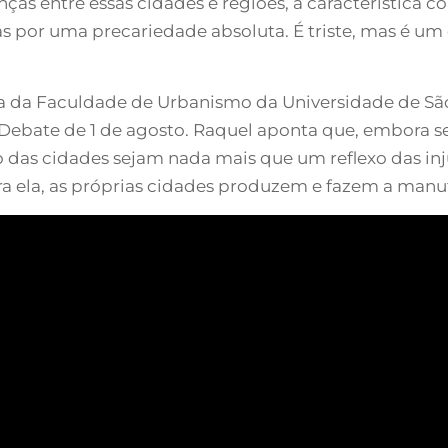
as entre essas cidades e regiões, a característica 
 por uma precariedade absoluta. É triste, mas é um 
ora da Faculdade de Urbanismo da Universidade de Sã
Debate de 1 de agosto. Raquel aponta que, embora sej
das cidades sejam nada mais que um reflexo das inju
a ela, as próprias cidades produzem e fazem a manu