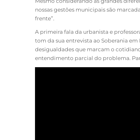
Mesmo considerando as grandes diferenç
nossas gestões municipais são marcadas
frente”.
A primeira fala da urbanista e profess
tom da sua entrevista ao Soberania em 
desigualdades que marcam o cotidiano 
entendimento parcial do problema. Par