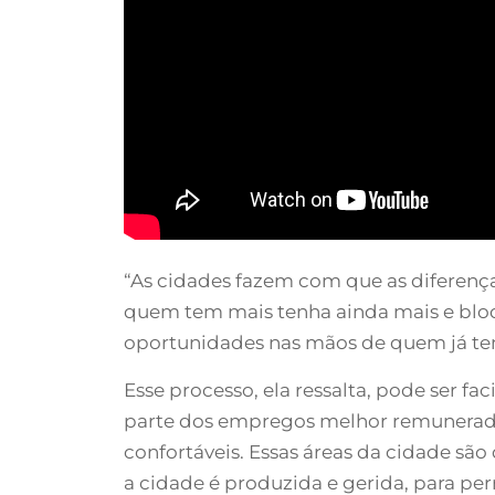
“As cidades fazem com que as diferenç
quem tem mais tenha ainda mais e blo
oportunidades nas mãos de quem já tem
Esse processo, ela ressalta, pode ser 
parte dos empregos melhor remunerado
confortáveis. Essas áreas da cidade são
a cidade é produzida e gerida, para 