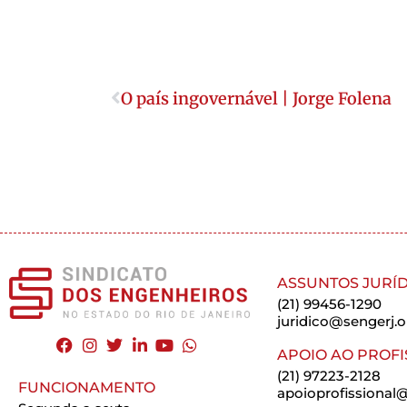
O país ingovernável | Jorge Folena
ASSUNTOS JURÍD
(21) 99456-1290
juridico@sengerj.o
APOIO AO PROFI
(21) 97223-2128
FUNCIONAMENTO
apoioprofissional@