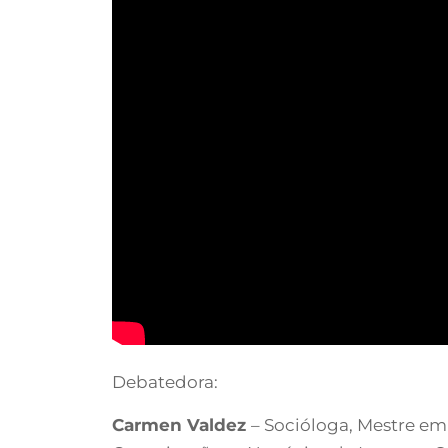
Debatedora:
Carmen Valdez
– Socióloga, Mestre em