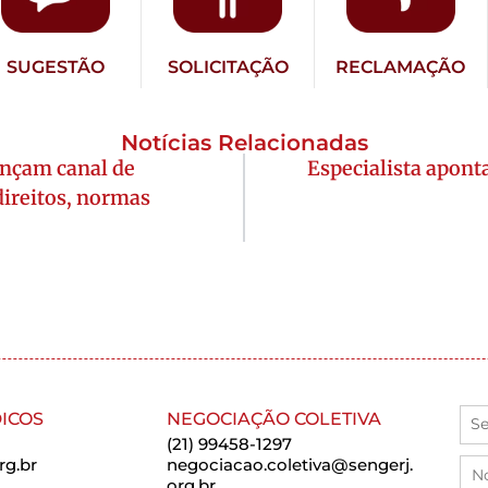
SUGESTÃO
SOLICITAÇÃO
RECLAMAÇÃO
Notícias Relacionadas
lançam canal de
Especialista apont
ireitos, normas
ICOS
NEGOCIAÇÃO COLETIVA
(21) 99458-1297
rg.br
negociacao.coletiva@sengerj.
org.br