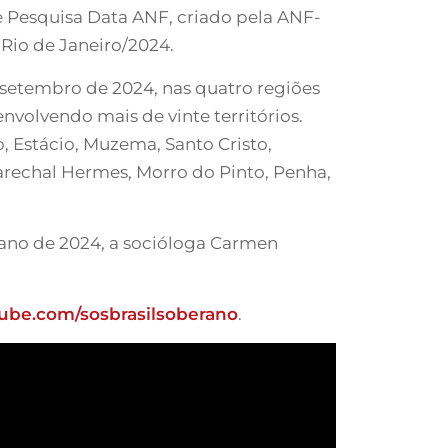
e Pesquisa Data ANF, criado pela ANF-
 Rio de Janeiro/2024.
e setembro de 2024, nas quatro regiões
volvendo mais de vinte territórios.
, Estácio, Muzema, Santo Cristo,
arechal Hermes, Morro do Pinto, Penha,
 ano de 2024, a socióloga Carmen
be.com/sosbrasilsoberano
.