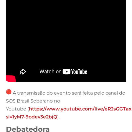
A transmissão do evento será feita pelo canal do
SOS Brasil Soberano no
Youtube (
https://www.youtube.com/live/eRJsGGTa
si=1yM7-9odev3e2bjQ
).
Debatedora