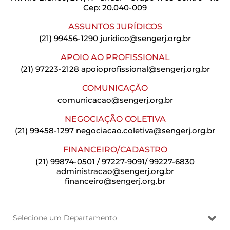
Cep: 20.040-009
ASSUNTOS JURÍDICOS
(21) 99456-1290
juridico@sengerj.org.br
APOIO AO PROFISSIONAL
(21) 97223-2128
apoioprofissional@sengerj.org.br
COMUNICAÇÃO
comunicacao@sengerj.org.br
NEGOCIAÇÃO COLETIVA
(21) 99458-1297
negociacao.coletiva@sengerj.org.br
FINANCEIRO/CADASTRO
(21) 99874-0501 / 97227-9091/ 99227-6830
administracao@sengerj.org.br
financeiro@sengerj.org.br