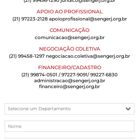
(21) 99456-1290
juridico@sengerj.org.br
APOIO AO PROFISSIONAL
(21) 97223-2128
apoioprofissional@sengerj.org.br
COMUNICAÇÃO
comunicacao@sengerj.org.br
NEGOCIAÇÃO COLETIVA
(21) 99458-1297
negociacao.coletiva@sengerj.org.br
FINANCEIRO/CADASTRO
(21) 99874-0501 / 97227-9091/ 99227-6830
administracao@sengerj.org.br
financeiro@sengerj.org.br