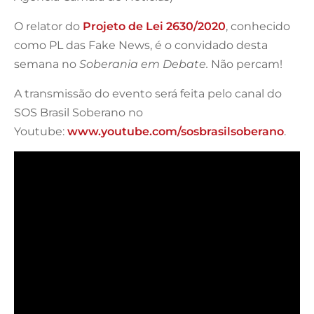
O relator do
Projeto de Lei 2630/2020
, conhecido
como PL das Fake News, é o convidado desta
semana no
Soberania em Debate.
Não percam!
A transmissão do evento será feita pelo canal do
SOS Brasil Soberano no
Youtube:
www.youtube.com/sosbrasilsoberano
.