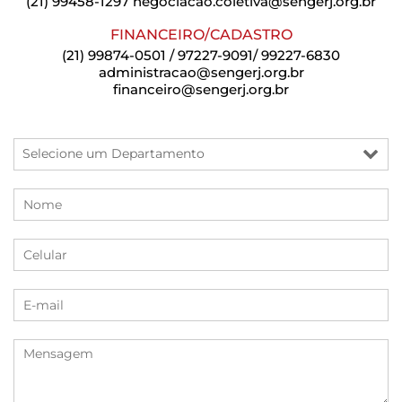
(21) 99458-1297
negociacao.coletiva@sengerj.org.br
FINANCEIRO/CADASTRO
(21) 99874-0501 / 97227-9091/ 99227-6830
administracao@sengerj.org.br
financeiro@sengerj.org.br