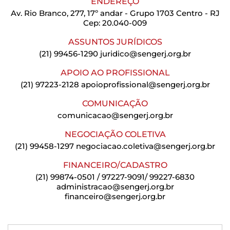
ENDEREÇO
Av. Rio Branco, 277, 17º andar - Grupo 1703 Centro - RJ
Cep: 20.040-009
ASSUNTOS JURÍDICOS
(21) 99456-1290
juridico@sengerj.org.br
APOIO AO PROFISSIONAL
(21) 97223-2128
apoioprofissional@sengerj.org.br
COMUNICAÇÃO
comunicacao@sengerj.org.br
NEGOCIAÇÃO COLETIVA
(21) 99458-1297
negociacao.coletiva@sengerj.org.br
FINANCEIRO/CADASTRO
(21) 99874-0501 / 97227-9091/ 99227-6830
administracao@sengerj.org.br
financeiro@sengerj.org.br