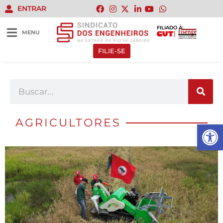
ENTRAR
FILIADO À:
MENU
FILIE-SE
AGRICULTORES
Abrir 