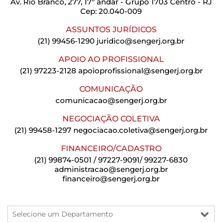
Av. Rio Branco, 277, 17º andar - Grupo 1703 Centro - RJ
Cep: 20.040-009
ASSUNTOS JURÍDICOS
(21) 99456-1290
juridico@sengerj.org.br
APOIO AO PROFISSIONAL
(21) 97223-2128
apoioprofissional@sengerj.org.br
COMUNICAÇÃO
comunicacao@sengerj.org.br
NEGOCIAÇÃO COLETIVA
(21) 99458-1297
negociacao.coletiva@sengerj.org.br
FINANCEIRO/CADASTRO
(21) 99874-0501 / 97227-9091/ 99227-6830
administracao@sengerj.org.br
financeiro@sengerj.org.br