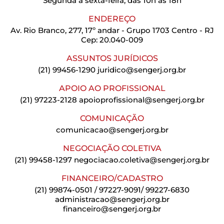
Segunda a sexta-feira, das 10h às 18h
ENDEREÇO
Av. Rio Branco, 277, 17º andar - Grupo 1703 Centro - RJ
Cep: 20.040-009
ASSUNTOS JURÍDICOS
(21) 99456-1290
juridico@sengerj.org.br
APOIO AO PROFISSIONAL
(21) 97223-2128
apoioprofissional@sengerj.org.br
COMUNICAÇÃO
comunicacao@sengerj.org.br
NEGOCIAÇÃO COLETIVA
(21) 99458-1297
negociacao.coletiva@sengerj.org.br
FINANCEIRO/CADASTRO
(21) 99874-0501 / 97227-9091/ 99227-6830
administracao@sengerj.org.br
financeiro@sengerj.org.br