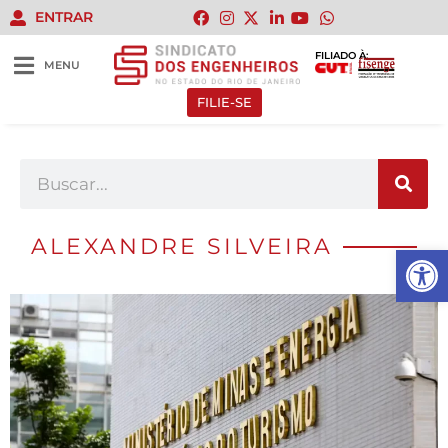
ENTRAR
FILIADO À:
MENU
FILIE-SE
ALEXANDRE SILVEIRA
Abrir 