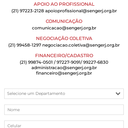
APOIO AO PROFISSIONAL
(21) 97223-2128
apoioprofissional@sengerj.org.br
COMUNICAÇÃO
comunicacao@sengerj.org.br
NEGOCIAÇÃO COLETIVA
(21) 99458-1297
negociacao.coletiva@sengerj.org.br
FINANCEIRO/CADASTRO
(21) 99874-0501 / 97227-9091/ 99227-6830
administracao@sengerj.org.br
financeiro@sengerj.org.br