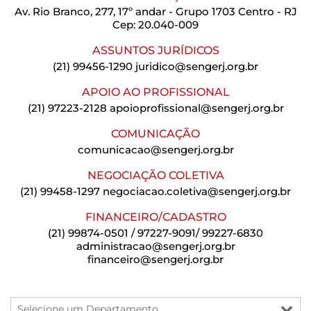
Av. Rio Branco, 277, 17º andar - Grupo 1703 Centro - RJ
Cep: 20.040-009
ASSUNTOS JURÍDICOS
(21) 99456-1290
juridico@sengerj.org.br
APOIO AO PROFISSIONAL
(21) 97223-2128
apoioprofissional@sengerj.org.br
COMUNICAÇÃO
comunicacao@sengerj.org.br
NEGOCIAÇÃO COLETIVA
(21) 99458-1297
negociacao.coletiva@sengerj.org.br
FINANCEIRO/CADASTRO
(21) 99874-0501 / 97227-9091/ 99227-6830
administracao@sengerj.org.br
financeiro@sengerj.org.br