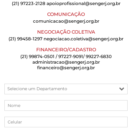
(21) 97223-2128
apoioprofissional@sengerj.org.br
COMUNICAÇÃO
comunicacao@sengerj.org.br
NEGOCIAÇÃO COLETIVA
(21) 99458-1297
negociacao.coletiva@sengerj.org.br
FINANCEIRO/CADASTRO
(21) 99874-0501 / 97227-9091/ 99227-6830
administracao@sengerj.org.br
financeiro@sengerj.org.br