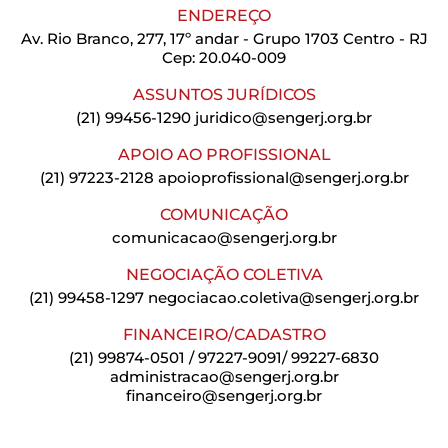
ENDEREÇO
Av. Rio Branco, 277, 17º andar - Grupo 1703 Centro - RJ
Cep: 20.040-009
ASSUNTOS JURÍDICOS
(21) 99456-1290
juridico@sengerj.org.br
APOIO AO PROFISSIONAL
(21) 97223-2128
apoioprofissional@sengerj.org.br
COMUNICAÇÃO
comunicacao@sengerj.org.br
NEGOCIAÇÃO COLETIVA
(21) 99458-1297
negociacao.coletiva@sengerj.org.br
FINANCEIRO/CADASTRO
(21) 99874-0501 / 97227-9091/ 99227-6830
administracao@sengerj.org.br
financeiro@sengerj.org.br